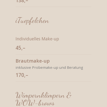
138,–
iTuepfelchen
Individuelles Make-up
45,–
Brautmake-up
inklusive Probemake-up und Beratung
170,–
Wimpernklimpern &
WOW-brows